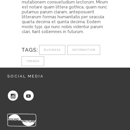
mutationem consuetudium lectorum. Mirum
est notare quam littera gothica, quam nunc
putamus parum claram, anteposuerit
litterarum formas humanitatis per seacula
quarta decima et quinta decima. Eodem
modo typi, qui nunc nobis videntur parum
clari, fiant sollemnes in futurum.
TAGS:
BUSINESS
INFORMATION
TRENDS
SOCIAL MEDIA