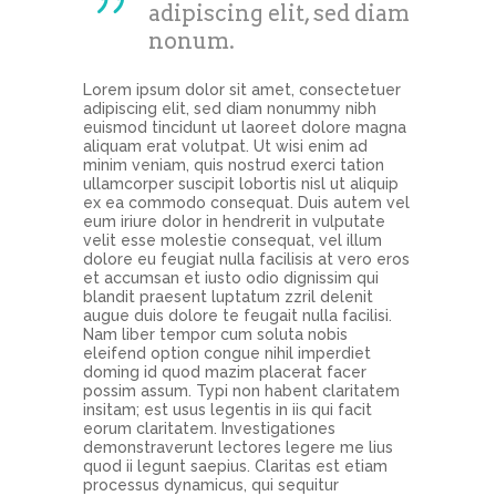
adipiscing elit, sed diam
nonum.
Lorem ipsum dolor sit amet, consectetuer
adipiscing elit, sed diam nonummy nibh
euismod tincidunt ut laoreet dolore magna
aliquam erat volutpat. Ut wisi enim ad
minim veniam, quis nostrud exerci tation
ullamcorper suscipit lobortis nisl ut aliquip
ex ea commodo consequat. Duis autem vel
eum iriure dolor in hendrerit in vulputate
velit esse molestie consequat, vel illum
dolore eu feugiat nulla facilisis at vero eros
et accumsan et iusto odio dignissim qui
blandit praesent luptatum zzril delenit
augue duis dolore te feugait nulla facilisi.
Nam liber tempor cum soluta nobis
eleifend option congue nihil imperdiet
doming id quod mazim placerat facer
possim assum. Typi non habent claritatem
insitam; est usus legentis in iis qui facit
eorum claritatem. Investigationes
demonstraverunt lectores legere me lius
quod ii legunt saepius. Claritas est etiam
processus dynamicus, qui sequitur